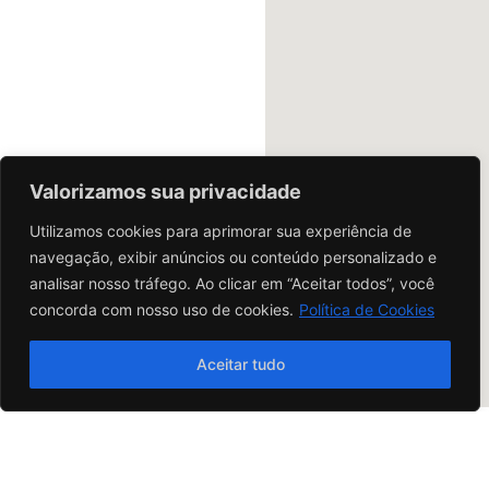
Santa
Maria - RS
R.
MAXÍMIANO,
593 - PASSO
D'AREIA,
SANTA MARIA
- RS, 97020-
Valorizamos sua privacidade
540
Utilizamos cookies para aprimorar sua experiência de
55999265898
navegação, exibir anúncios ou conteúdo personalizado e
55999265898
analisar nosso tráfego. Ao clicar em “Aceitar todos”, você
Como
concorda com nosso uso de cookies.
Política de Cookies
chegar
Quero
comprar
Aceitar tudo
MS
CAMPO GRANDE
Motos
Ajuda