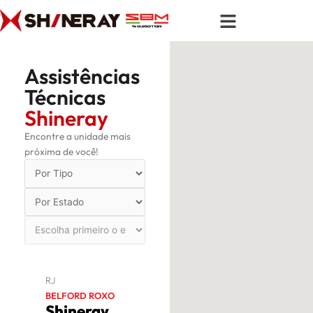
Ir
para
o
conteúdo
Assistências
Técnicas
Shineray
Encontre a unidade mais
próxima de você!
RJ
BELFORD ROXO
Shineray