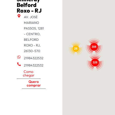
Belford
Roxo - RJ
AV. JOSÉ
MARIANO
PASSOS, 1281
- CENTRO,
BELFORD
ROXO - RJ,
308
28
26130-570
21984322532
328
21984322532
Como
chegar
Quero
comprar
RS
SANTA MARIA
Shineray