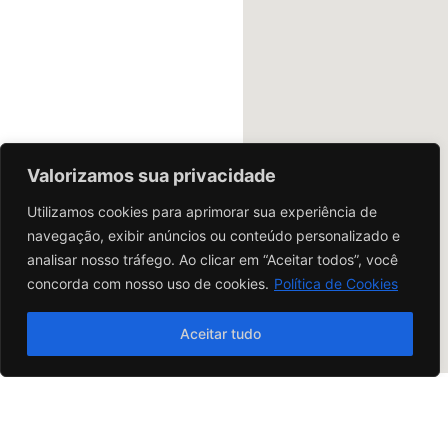
Santa
Maria - RS
R.
MAXÍMIANO,
593 - PASSO
D'AREIA,
SANTA MARIA
- RS, 97020-
Valorizamos sua privacidade
540
Utilizamos cookies para aprimorar sua experiência de
55999265898
navegação, exibir anúncios ou conteúdo personalizado e
55999265898
analisar nosso tráfego. Ao clicar em “Aceitar todos”, você
Como
concorda com nosso uso de cookies.
Política de Cookies
chegar
Quero
comprar
Aceitar tudo
MS
CAMPO GRANDE
Motos
Ajuda