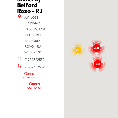
Belford
Roxo - RJ
AV. JOSÉ
MARIANO
PASSOS, 1281
- CENTRO,
BELFORD
ROXO - RJ,
308
28
26130-570
21984322532
328
21984322532
Como
chegar
Quero
comprar
RS
SANTA MARIA
Shineray