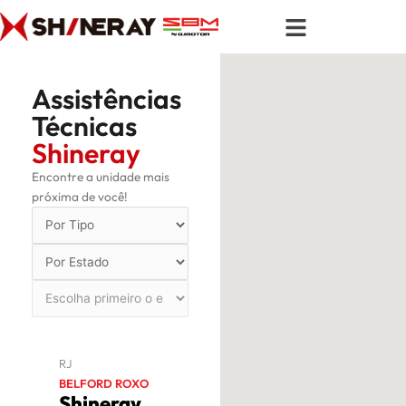
Ir
para
o
conteúdo
Assistências
Técnicas
Shineray
Encontre a unidade mais
próxima de você!
RJ
BELFORD ROXO
Shineray