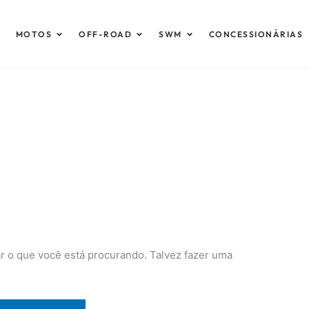
brir Automóveis
Abrir Motos
Abrir Off-Road
Abrir SWM
MOTOS
OFF-ROAD
SWM
CONCESSIONÁRIAS
 o que você está procurando. Talvez fazer uma