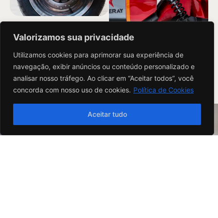
Motor
Valorizamos sua privacidade
Suspensão
Motor livre de manutenção
Utilizamos cookies para aprimorar sua experiência de
com 3000W de potência.
Sistema de alarme e
navegação, exibir anúncios ou conteúdo personalizado e
acionamento a distância
analisar nosso tráfego. Ao clicar em “Aceitar todos”, você
concorda com nosso uso de cookies.
Política de Cookies
Tenho interesse
Aceitar tudo