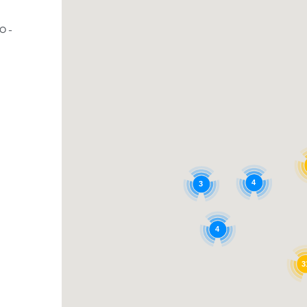
O -
4
3
4
3