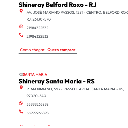
Shineray Belford Roxo - RJ
AV. JOSÉ MARIANO PASSOS, 1281 - CENTRO, BELFORD ROX
RJ, 26130-570
21984322532
21984322532
Como chegar
Quero comprar
RS
SANTA MARIA
Shineray Santa Maria - RS
R. MAXÍMIANO, 593 - PASSO D'AREIA, SANTA MARIA - RS,
97020-540
55999265898
55999265898
Como chegar
Quero comprar