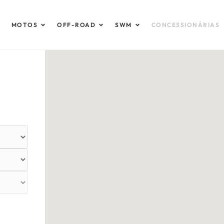
brir Automóveis
Abrir Motos
Abrir Off-Road
Abrir SWM
MOTOS
OFF-ROAD
SWM
CONCESSIONÁRIAS