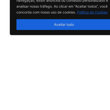
navegação, exibir anúncios ou conteúdo personalizado e
38999138910
analisar nosso tráfego. Ao clicar em “Aceitar todos”, você
38999138910
concorda com nosso uso de cookies.
Política de Cookies
Como chegar
Quero comprar
Aceitar tudo
MT
DIAMANTINO
Shineray Diamantino - MT
R. DES. JOAQUIM PEREIRA FERREIRA MENDES, 1132 - CENT
DIAMANTINO - MT, 78400-000
65999279579
65999279579
Como chegar
Quero comprar
AM
TABATINGA
CNPJ: 12.482.805/0001-06