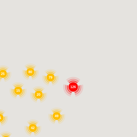
80
25
79
126
15
20
49
1
42