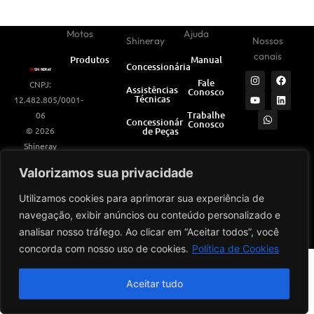
Motos
Ajuda
Shineray
Nossos
canais
Produtos
Manual
Concessionárias
I
Y
W
F
L
Fale
CNPJ:
n
o
h
a
i
Assistências
Conosco
s
u
a
c
n
Técnicas
12.482.805/0001-
t
t
t
e
k
a
u
s
b
e
Trabalhe
06
Concessionárias
Conosco
g
b
a
o
d
© 2026
de Peças
r
e
p
o
i
a
p
k
n
Shineray
m
A
Shineray
Valorizamos sua privacidade
Informativos
Utilizamos cookies para aprimorar sua experiência de
navegação, exibir anúncios ou conteúdo personalizado e
Desenvolvido por
analisar nosso tráfego. Ao clicar em “Aceitar todos”, você
concorda com nosso uso de cookies.
Política de Cookies
Aceitar tudo