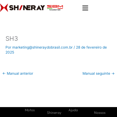
Ir
para
o
conteúdo
SH3
Por
marketing@shineraydobrasil.com.br
/
28 de fevereiro de
2025
←
Manual anterior
Manual seguinte
→
Motos
Ajuda
Shineray
Nossos