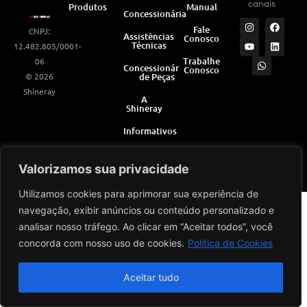
canais
Produtos
Manual
Concessionárias
I
Y
W
F
L
Fale
CNPJ:
n
o
h
a
i
Assistências
Conosco
s
u
a
c
n
Técnicas
12.482.805/0001-
t
t
t
e
k
a
u
s
b
e
Trabalhe
06
Concessionárias
Conosco
g
b
a
o
d
© 2026
de Peças
r
e
p
o
i
a
p
k
n
Shineray
m
A
Shineray
Informativos
Valorizamos sua privacidade
Desenvolvido por
Utilizamos cookies para aprimorar sua experiência de
navegação, exibir anúncios ou conteúdo personalizado e
analisar nosso tráfego. Ao clicar em “Aceitar todos”, você
concorda com nosso uso de cookies.
Política de Cookies
Aceitar tudo