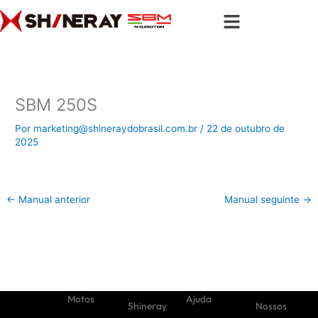
Ir
para
o
conteúdo
SBM 250S
Por
marketing@shineraydobrasil.com.br
/
22 de outubro de
2025
←
Manual anterior
Manual seguinte
→
Motos
Ajuda
Shineray
Nossos