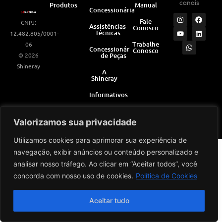
canais
Produtos
Manual
Concessionárias
I
Y
W
F
L
Fale
CNPJ:
n
o
h
a
i
Assistências
Conosco
s
u
a
c
n
Técnicas
12.482.805/0001-
t
t
t
e
k
a
u
s
b
e
Trabalhe
06
Concessionárias
Conosco
g
b
a
o
d
© 2026
de Peças
r
e
p
o
i
a
p
k
n
Shineray
m
A
Shineray
Informativos
Valorizamos sua privacidade
Desenvolvido por
Utilizamos cookies para aprimorar sua experiência de
navegação, exibir anúncios ou conteúdo personalizado e
analisar nosso tráfego. Ao clicar em “Aceitar todos”, você
concorda com nosso uso de cookies.
Política de Cookies
Aceitar tudo