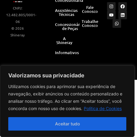
Concessionárias
I
Y
W
F
L
Fale
CNPJ:
n
o
h
a
i
Assistências
Conosco
s
u
a
c
n
Técnicas
12.482.805/0001-
t
t
t
e
k
a
u
s
b
e
Trabalhe
06
Concessionárias
Conosco
g
b
a
o
d
© 2026
de Peças
r
e
p
o
i
a
p
k
n
Shineray
m
A
Shineray
Informativos
Desenvolvido por
Valorizamos sua privacidade
Utilizamos cookies para aprimorar sua experiência de
navegação, exibir anúncios ou conteúdo personalizado e
analisar nosso tráfego. Ao clicar em “Aceitar todos”, você
concorda com nosso uso de cookies.
Política de Cookies
Aceitar tudo