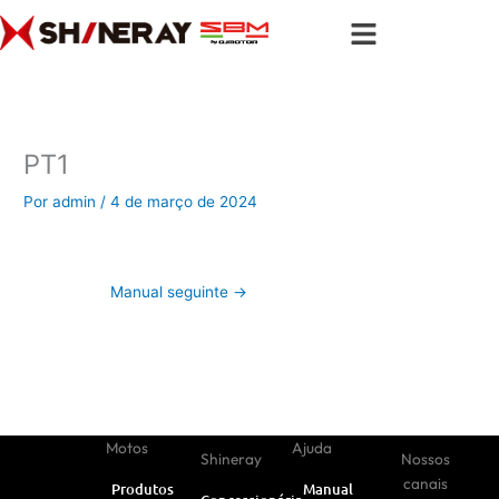
Ir
para
o
conteúdo
PT1
Por
admin
/
4 de março de 2024
Manual seguinte
→
Motos
Ajuda
Shineray
Nossos
canais
Produtos
Manual