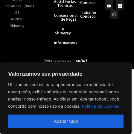
Assistências
Conosco
s
u
a
c
n
Técnicas
12.482.805/0001-
t
t
t
e
k
a
u
s
b
e
Trabalhe
06
Concessionárias
Conosco
g
b
a
o
d
© 2026
de Peças
r
e
p
o
i
a
p
k
n
Shineray
m
A
Shineray
Informativos
Desenvolvido por
Valorizamos sua privacidade
Utilizamos cookies para aprimorar sua experiência de
navegação, exibir anúncios ou conteúdo personalizado e
analisar nosso tráfego. Ao clicar em “Aceitar todos”, você
concorda com nosso uso de cookies.
Política de Cookies
Aceitar tudo