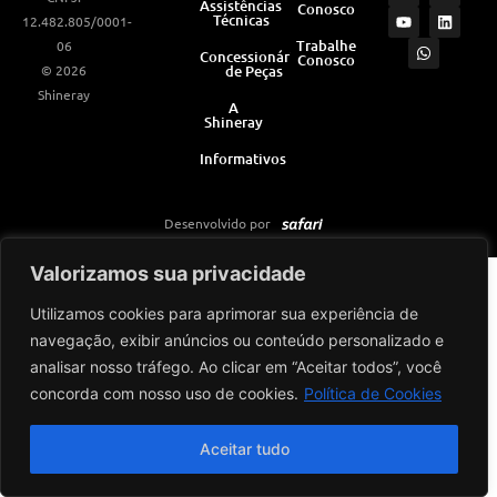
Assistências
Conosco
s
u
a
c
n
Técnicas
12.482.805/0001-
t
t
t
e
k
a
u
s
b
e
Trabalhe
06
Concessionárias
Conosco
g
b
a
o
d
© 2026
de Peças
r
e
p
o
i
a
p
k
n
Shineray
m
A
Shineray
Informativos
Desenvolvido por
Valorizamos sua privacidade
Utilizamos cookies para aprimorar sua experiência de
navegação, exibir anúncios ou conteúdo personalizado e
analisar nosso tráfego. Ao clicar em “Aceitar todos”, você
concorda com nosso uso de cookies.
Política de Cookies
Aceitar tudo