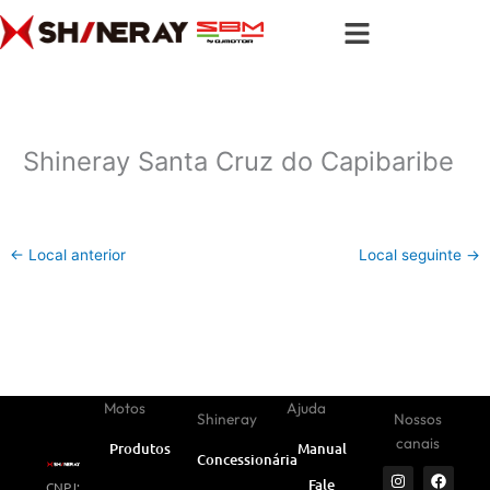
Ir
para
o
conteúdo
Shineray Santa Cruz do Capibaribe
←
Local anterior
Local seguinte
→
Motos
Ajuda
Shineray
Nossos
canais
Produtos
Manual
Concessionárias
I
Y
W
F
L
Fale
CNPJ:
n
o
h
a
i