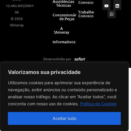
Assistências
Conosco
s
u
a
c
n
Técnicas
12.482.805/0001-
t
t
t
e
k
a
u
s
b
e
Trabalhe
06
Concessionárias
Conosco
g
b
a
o
d
© 2026
de Peças
r
e
p
o
i
a
p
k
n
Shineray
m
A
Shineray
Informativos
Desenvolvido por
Valorizamos sua privacidade
Utilizamos cookies para aprimorar sua experiência de
navegação, exibir anúncios ou conteúdo personalizado e
analisar nosso tráfego. Ao clicar em “Aceitar todos”, você
concorda com nosso uso de cookies.
Política de Cookies
Aceitar tudo