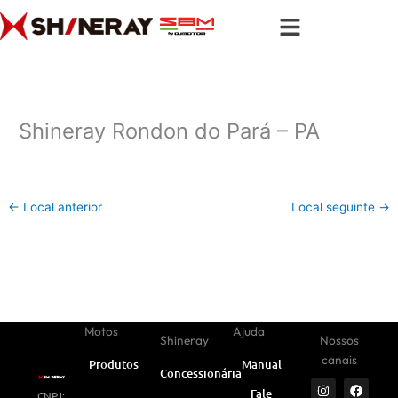
Ir
para
o
conteúdo
Shineray Rondon do Pará – PA
←
Local anterior
Local seguinte
→
Motos
Ajuda
Shineray
Nossos
canais
Produtos
Manual
Concessionárias
I
Y
W
F
L
Fale
CNPJ:
n
o
h
a
i