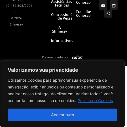
Assistências
Conosco
s
u
a
c
n
Técnicas
12.482.805/0001-
t
t
t
e
k
a
u
s
b
e
Trabalhe
06
Concessionárias
Conosco
g
b
a
o
d
© 2026
de Peças
r
e
p
o
i
a
p
k
n
Shineray
m
A
Shineray
Informativos
Desenvolvido por
Valorizamos sua privacidade
Utilizamos cookies para aprimorar sua experiência de
navegação, exibir anúncios ou conteúdo personalizado e
analisar nosso tráfego. Ao clicar em “Aceitar todos”, você
concorda com nosso uso de cookies.
Política de Cookies
Aceitar tudo