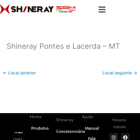
Ir
para
o
conteúdo
Shineray Pontes e Lacerda – MT
←
Local anterior
Local seguinte
→
Motos
Ajuda
Shineray
Nossos
canais
Produtos
Manual
Concessionárias
I
Y
W
F
L
Fale
CNPJ:
n
o
h
a
i