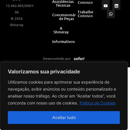
Assistências
Conosco
s
u
a
c
n
Técnicas
12.482.805/0001-
t
t
t
e
k
a
u
s
b
e
Trabalhe
06
Concessionárias
Conosco
g
b
a
o
d
© 2026
de Peças
r
e
p
o
i
a
p
k
n
Shineray
m
A
Shineray
Informativos
Desenvolvido por
Valorizamos sua privacidade
Utilizamos cookies para aprimorar sua experiência de
navegação, exibir anúncios ou conteúdo personalizado e
analisar nosso tráfego. Ao clicar em “Aceitar todos”, você
concorda com nosso uso de cookies.
Política de Cookies
Aceitar tudo