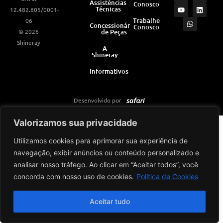
Assistências
Conosco
s
u
a
c
n
Técnicas
12.482.805/0001-
t
t
t
e
k
a
u
s
b
e
Trabalhe
06
Concessionárias
Conosco
g
b
a
o
d
© 2026
de Peças
r
e
p
o
i
a
p
k
n
Shineray
m
A
Shineray
Informativos
Desenvolvido por
Valorizamos sua privacidade
Utilizamos cookies para aprimorar sua experiência de
navegação, exibir anúncios ou conteúdo personalizado e
analisar nosso tráfego. Ao clicar em “Aceitar todos”, você
concorda com nosso uso de cookies.
Política de Cookies
Aceitar tudo