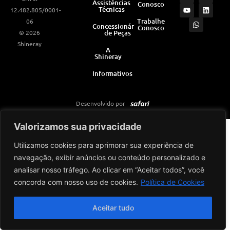
Assistências
Conosco
s
u
a
c
n
Técnicas
12.482.805/0001-
t
t
t
e
k
a
u
s
b
e
Trabalhe
06
Concessionárias
Conosco
g
b
a
o
d
© 2026
de Peças
r
e
p
o
i
a
p
k
n
Shineray
m
A
Shineray
Informativos
Desenvolvido por
Valorizamos sua privacidade
Utilizamos cookies para aprimorar sua experiência de
navegação, exibir anúncios ou conteúdo personalizado e
analisar nosso tráfego. Ao clicar em “Aceitar todos”, você
concorda com nosso uso de cookies.
Política de Cookies
Aceitar tudo