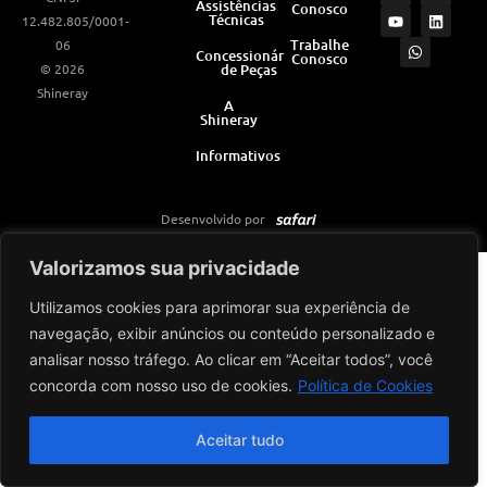
Assistências
Conosco
s
u
a
c
n
Técnicas
12.482.805/0001-
t
t
t
e
k
a
u
s
b
e
Trabalhe
06
Concessionárias
Conosco
g
b
a
o
d
© 2026
de Peças
r
e
p
o
i
a
p
k
n
Shineray
m
A
Shineray
Informativos
Desenvolvido por
Valorizamos sua privacidade
Utilizamos cookies para aprimorar sua experiência de
navegação, exibir anúncios ou conteúdo personalizado e
analisar nosso tráfego. Ao clicar em “Aceitar todos”, você
concorda com nosso uso de cookies.
Política de Cookies
Aceitar tudo