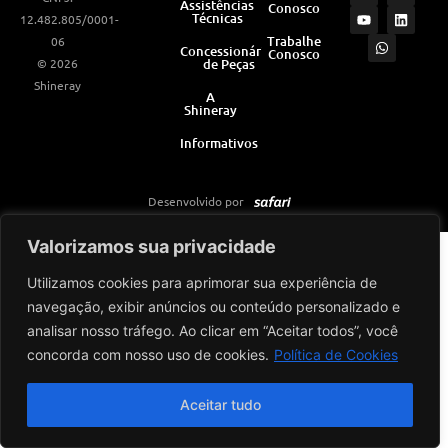
Assistências
Conosco
s
u
a
c
n
Técnicas
12.482.805/0001-
t
t
t
e
k
a
u
s
b
e
Trabalhe
06
Concessionárias
Conosco
g
b
a
o
d
© 2026
de Peças
r
e
p
o
i
a
p
k
n
Shineray
m
A
Shineray
Informativos
Desenvolvido por
Valorizamos sua privacidade
Utilizamos cookies para aprimorar sua experiência de
navegação, exibir anúncios ou conteúdo personalizado e
analisar nosso tráfego. Ao clicar em “Aceitar todos”, você
concorda com nosso uso de cookies.
Política de Cookies
Aceitar tudo