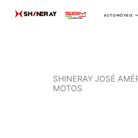
Ir
para
A
AUTOMÓVEIS
o
conteúdo
SHINERAY JOSÉ AMÉ
MOTOS