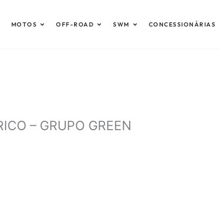
brir Automóveis
Abrir Motos
Abrir Off-Road
Abrir SWM
MOTOS
OFF-ROAD
SWM
CONCESSIONÁRIAS
RICO – GRUPO GREEN