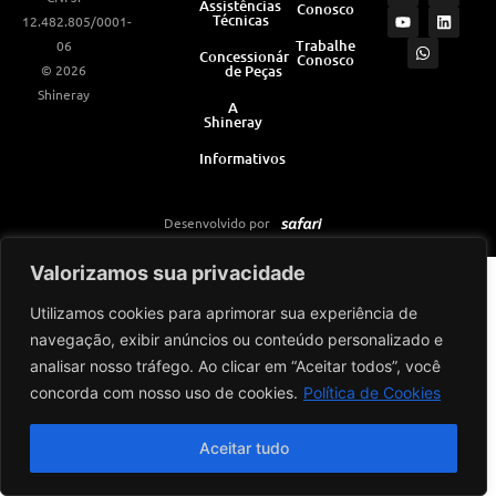
Assistências
Conosco
s
u
a
c
n
Técnicas
12.482.805/0001-
t
t
t
e
k
a
u
s
b
e
Trabalhe
06
Concessionárias
Conosco
g
b
a
o
d
© 2026
de Peças
r
e
p
o
i
a
p
k
n
Shineray
m
A
Shineray
Informativos
Desenvolvido por
Valorizamos sua privacidade
Utilizamos cookies para aprimorar sua experiência de
navegação, exibir anúncios ou conteúdo personalizado e
analisar nosso tráfego. Ao clicar em “Aceitar todos”, você
concorda com nosso uso de cookies.
Política de Cookies
Aceitar tudo