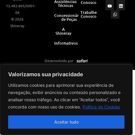
Assistências
Conosco
s
u
a
c
n
Técnicas
12.482.805/0001-
t
t
t
e
k
a
u
s
b
e
Trabalhe
06
Concessionárias
Conosco
g
b
a
o
d
© 2026
de Peças
r
e
p
o
i
a
p
k
n
Shineray
m
A
Shineray
Informativos
Desenvolvido por
Valorizamos sua privacidade
Utilizamos cookies para aprimorar sua experiência de
navegação, exibir anúncios ou conteúdo personalizado e
analisar nosso tráfego. Ao clicar em “Aceitar todos”, você
concorda com nosso uso de cookies.
Política de Cookies
Aceitar tudo