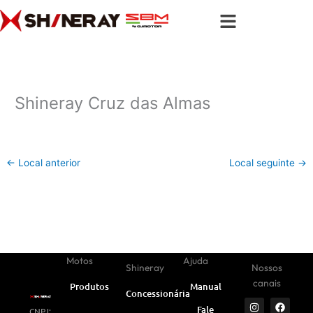
Ir
para
o
conteúdo
Shineray Cruz das Almas
←
Local anterior
Local seguinte
→
Motos
Ajuda
Shineray
Nossos
canais
Produtos
Manual
Concessionárias
I
Y
W
F
L
Fale
CNPJ:
n
o
h
a
i