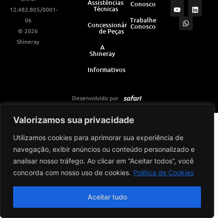
Assistências
Conosco
s
u
a
c
n
Técnicas
12.482.805/0001-
t
t
t
e
k
a
u
s
b
e
Trabalhe
06
Concessionárias
Conosco
g
b
a
o
d
© 2026
de Peças
r
e
p
o
i
a
p
k
n
Shineray
m
A
Shineray
Informativos
Desenvolvido por
Valorizamos sua privacidade
Utilizamos cookies para aprimorar sua experiência de
navegação, exibir anúncios ou conteúdo personalizado e
analisar nosso tráfego. Ao clicar em “Aceitar todos”, você
concorda com nosso uso de cookies.
Política de Cookies
Aceitar tudo