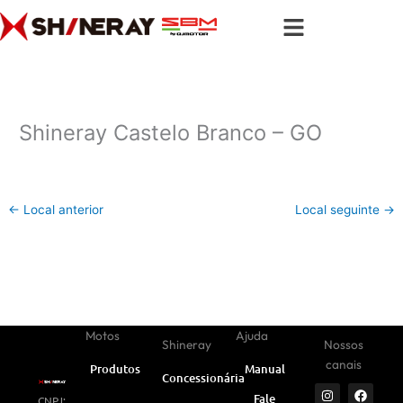
Ir
para
o
conteúdo
Shineray Castelo Branco – GO
←
Local anterior
Local seguinte
→
Motos
Ajuda
Shineray
Nossos
canais
Produtos
Manual
Concessionárias
I
Y
W
F
L
Fale
CNPJ:
n
o
h
a
i