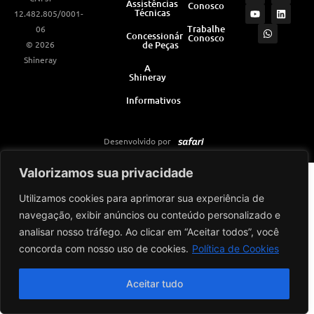
Assistências
Conosco
s
u
a
c
n
Técnicas
12.482.805/0001-
t
t
t
e
k
a
u
s
b
e
Trabalhe
06
Concessionárias
Conosco
g
b
a
o
d
© 2026
de Peças
r
e
p
o
i
a
p
k
n
Shineray
m
A
Shineray
Informativos
Desenvolvido por
Valorizamos sua privacidade
Utilizamos cookies para aprimorar sua experiência de
navegação, exibir anúncios ou conteúdo personalizado e
analisar nosso tráfego. Ao clicar em “Aceitar todos”, você
concorda com nosso uso de cookies.
Política de Cookies
Aceitar tudo