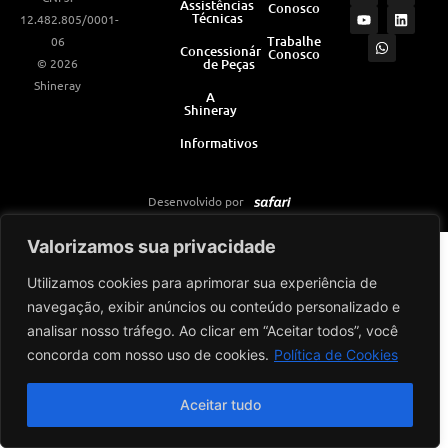
Assistências
Conosco
s
u
a
c
n
Técnicas
12.482.805/0001-
t
t
t
e
k
a
u
s
b
e
Trabalhe
06
Concessionárias
Conosco
g
b
a
o
d
© 2026
de Peças
r
e
p
o
i
a
p
k
n
Shineray
m
A
Shineray
Informativos
Desenvolvido por
Valorizamos sua privacidade
Utilizamos cookies para aprimorar sua experiência de
navegação, exibir anúncios ou conteúdo personalizado e
analisar nosso tráfego. Ao clicar em “Aceitar todos”, você
concorda com nosso uso de cookies.
Política de Cookies
Aceitar tudo