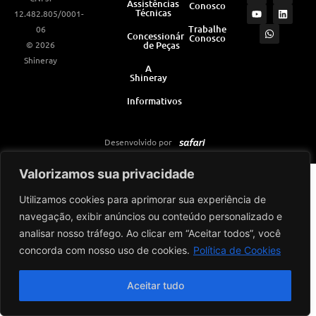
Assistências
Conosco
s
u
a
c
n
Técnicas
12.482.805/0001-
t
t
t
e
k
a
u
s
b
e
Trabalhe
06
Concessionárias
Conosco
g
b
a
o
d
© 2026
de Peças
r
e
p
o
i
a
p
k
n
Shineray
m
A
Shineray
Informativos
Desenvolvido por
Valorizamos sua privacidade
Utilizamos cookies para aprimorar sua experiência de
navegação, exibir anúncios ou conteúdo personalizado e
analisar nosso tráfego. Ao clicar em “Aceitar todos”, você
concorda com nosso uso de cookies.
Política de Cookies
Aceitar tudo