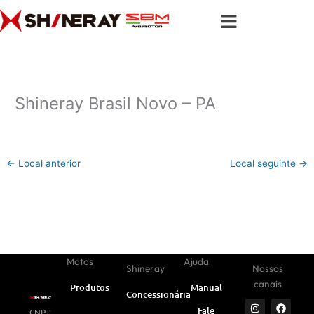
Ir
para
o
conteúdo
Shineray Brasil Novo – PA
←
Local anterior
Local seguinte
→
Motos
Ajuda
Shineray
Nossos
canais
Produtos
Manual
Concessionárias
I
Y
W
F
L
Fale
CNPJ:
n
o
h
a
i