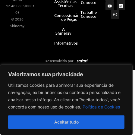
Assistências
Conosco
s
u
a
c
n
Técnicas
12.482.805/0001-
t
t
t
e
k
a
u
s
b
e
Trabalhe
06
Concessionárias
Conosco
g
b
a
o
d
© 2026
de Peças
r
e
p
o
i
a
p
k
n
Shineray
m
A
Shineray
Informativos
Desenvolvido por
Valorizamos sua privacidade
Utilizamos cookies para aprimorar sua experiência de
navegação, exibir anúncios ou conteúdo personalizado e
analisar nosso tráfego. Ao clicar em “Aceitar todos”, você
concorda com nosso uso de cookies.
Política de Cookies
Aceitar tudo