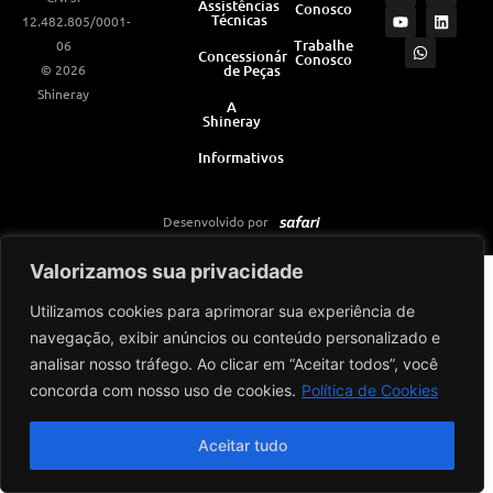
Assistências
Conosco
s
u
a
c
n
Técnicas
12.482.805/0001-
t
t
t
e
k
a
u
s
b
e
Trabalhe
06
Concessionárias
Conosco
g
b
a
o
d
© 2026
de Peças
r
e
p
o
i
a
p
k
n
Shineray
m
A
Shineray
Informativos
Desenvolvido por
Valorizamos sua privacidade
Utilizamos cookies para aprimorar sua experiência de
navegação, exibir anúncios ou conteúdo personalizado e
analisar nosso tráfego. Ao clicar em “Aceitar todos”, você
concorda com nosso uso de cookies.
Política de Cookies
Aceitar tudo