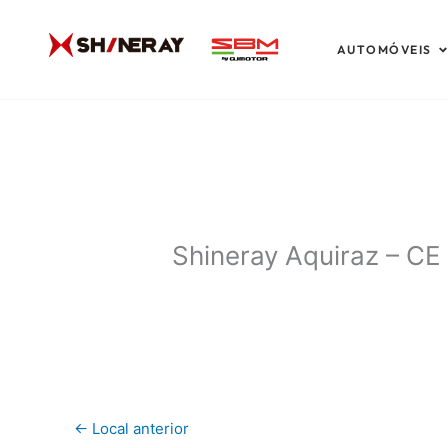
Ir
para
A
AUTOMÓVEIS
o
conteúdo
Shineray Aquiraz – CE
←
Local anterior