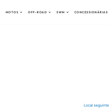
brir Automóveis
Abrir Motos
Abrir Off-Road
Abrir SWM
MOTOS
OFF-ROAD
SWM
CONCESSIONÁRIAS
Local seguinte