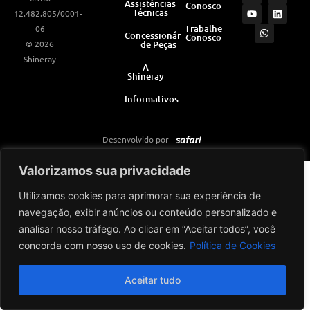
Assistências
Conosco
s
u
a
c
n
Técnicas
12.482.805/0001-
t
t
t
e
k
a
u
s
b
e
Trabalhe
06
Concessionárias
Conosco
g
b
a
o
d
© 2026
de Peças
r
e
p
o
i
a
p
k
n
Shineray
m
A
Shineray
Informativos
Desenvolvido por
Valorizamos sua privacidade
Utilizamos cookies para aprimorar sua experiência de
navegação, exibir anúncios ou conteúdo personalizado e
analisar nosso tráfego. Ao clicar em “Aceitar todos”, você
concorda com nosso uso de cookies.
Política de Cookies
Aceitar tudo