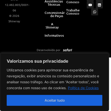
Assistências
Conosco
s
u
a
c
n
Técnicas
12.482.805/0001-
t
t
t
e
k
a
u
s
b
e
Trabalhe
06
Concessionárias
Conosco
g
b
a
o
d
© 2026
de Peças
r
e
p
o
i
a
p
k
n
Shineray
m
A
Shineray
Informativos
Desenvolvido por
Valorizamos sua privacidade
Utilizamos cookies para aprimorar sua experiência de
navegação, exibir anúncios ou conteúdo personalizado e
analisar nosso tráfego. Ao clicar em “Aceitar todos”, você
concorda com nosso uso de cookies.
Política de Cookies
Aceitar tudo