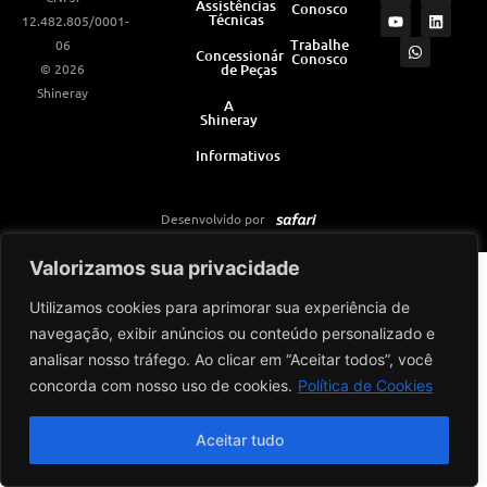
Assistências
Conosco
s
u
a
c
n
Técnicas
12.482.805/0001-
t
t
t
e
k
a
u
s
b
e
Trabalhe
06
Concessionárias
Conosco
g
b
a
o
d
© 2026
de Peças
r
e
p
o
i
a
p
k
n
Shineray
m
A
Shineray
Informativos
Desenvolvido por
Valorizamos sua privacidade
Utilizamos cookies para aprimorar sua experiência de
navegação, exibir anúncios ou conteúdo personalizado e
analisar nosso tráfego. Ao clicar em “Aceitar todos”, você
concorda com nosso uso de cookies.
Política de Cookies
Aceitar tudo