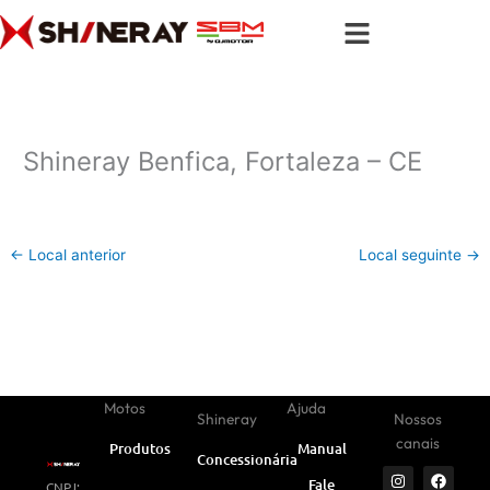
Ir
para
o
conteúdo
Shineray Benfica, Fortaleza – CE
←
Local anterior
Local seguinte
→
Motos
Ajuda
Shineray
Nossos
canais
Produtos
Manual
Concessionárias
I
Y
W
F
L
Fale
CNPJ:
n
o
h
a
i