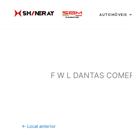
Ir
para
A
AUTOMÓVEIS
o
conteúdo
F W L DANTAS COME
←
Local anterior