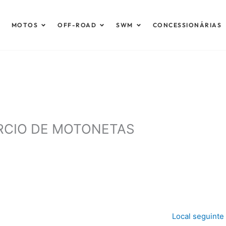
brir Automóveis
Abrir Motos
Abrir Off-Road
Abrir SWM
MOTOS
OFF-ROAD
SWM
CONCESSIONÁRIAS
RCIO DE MOTONETAS
Local seguinte