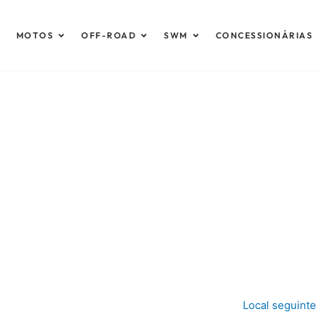
brir Automóveis
Abrir Motos
Abrir Off-Road
Abrir SWM
MOTOS
OFF-ROAD
SWM
CONCESSIONÁRIAS
Local seguinte