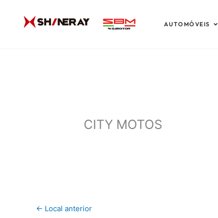
Ir
para
A
AUTOMÓVEIS
o
conteúdo
CITY MOTOS
←
Local anterior