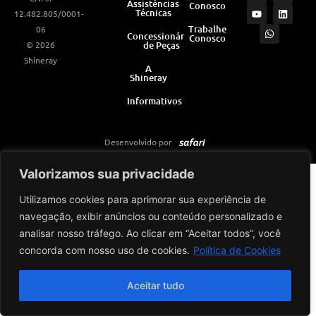
Assistências
Conosco
s
u
a
c
n
Técnicas
12.482.805/0001-
t
t
t
e
k
a
u
s
b
e
Trabalhe
06
Concessionárias
Conosco
g
b
a
o
d
© 2026
de Peças
r
e
p
o
i
a
p
k
n
Shineray
m
A
Shineray
Informativos
Desenvolvido por
Valorizamos sua privacidade
Utilizamos cookies para aprimorar sua experiência de
navegação, exibir anúncios ou conteúdo personalizado e
analisar nosso tráfego. Ao clicar em “Aceitar todos”, você
concorda com nosso uso de cookies.
Política de Cookies
Aceitar tudo