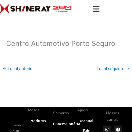
Ir
para
o
conteúdo
Centro Automotivo Porto Seguro
←
Local anterior
Local seguinte
→
Motos
Ajuda
Shineray
Nossos
canais
Produtos
Manual
Concessionárias
I
Y
W
F
L
Fale
CNPJ:
n
o
h
a
i