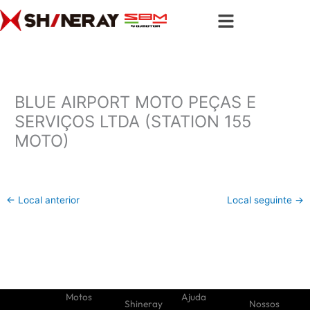
Ir
para
o
conteúdo
BLUE AIRPORT MOTO PEÇAS E
SERVIÇOS LTDA (STATION 155
MOTO)
←
Local anterior
Local seguinte
→
Motos
Ajuda
Shineray
Nossos