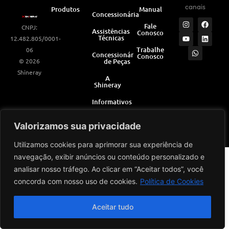
canais
Produtos
Manual
Concessionárias
I
Y
W
F
L
Fale
CNPJ:
n
o
h
a
i
Assistências
Conosco
s
u
a
c
n
Técnicas
12.482.805/0001-
t
t
t
e
k
a
u
s
b
e
Trabalhe
06
Concessionárias
Conosco
g
b
a
o
d
© 2026
de Peças
r
e
p
o
i
a
p
k
n
Shineray
m
A
Shineray
Informativos
Valorizamos sua privacidade
Desenvolvido por
Utilizamos cookies para aprimorar sua experiência de
navegação, exibir anúncios ou conteúdo personalizado e
analisar nosso tráfego. Ao clicar em “Aceitar todos”, você
concorda com nosso uso de cookies.
Política de Cookies
Aceitar tudo