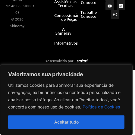
Assistências
Conosco
s
u
a
c
n
Técnicas
12.482.805/0001-
t
t
t
e
k
a
u
s
b
e
Trabalhe
06
Concessionárias
Conosco
g
b
a
o
d
© 2026
de Peças
r
e
p
o
i
a
p
k
n
Shineray
m
A
Shineray
Informativos
Desenvolvido por
Valorizamos sua privacidade
Utilizamos cookies para aprimorar sua experiência de
navegação, exibir anúncios ou conteúdo personalizado e
analisar nosso tráfego. Ao clicar em “Aceitar todos”, você
concorda com nosso uso de cookies.
Política de Cookies
Aceitar tudo