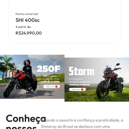
Nome comercial
N
SHI 400sc
A partir de:
A
R$24.990,00
Conheça
Quando o assunto é confiança e praticidade, a
nossos
Shineray do Brasil se destaca com uma