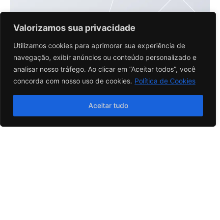
Valorizamos sua privacidade
Comunicado Importante
Utilizamos cookies para aprimorar sua experiência de
Identificamos perfis falsos se passando por revendedores da
navegação, exibir anúncios ou conteúdo personalizado e
marca. ⚠️ Atenção:Não reconhecemos o perfil: @shineraymotorss
analisar nosso tráfego. Ao clicar em “Aceitar todos”, você
como canal oficial ou autorizado.…
concorda com nosso uso de cookies.
Política de Cookies
SAIBA MAIS
Aceitar tudo